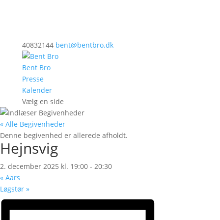
40832144
bent@bentbro.dk
Bent Bro
Presse
Kalender
Vælg en side
« Alle Begivenheder
Denne begivenhed er allerede afholdt.
Hejnsvig
2. december 2025 kl. 19:00
-
20:30
«
Aars
Løgstør
»