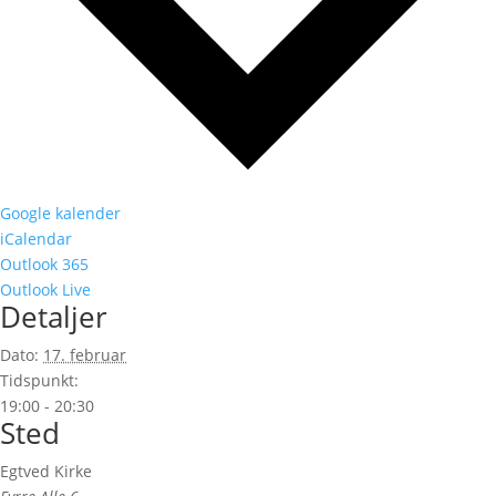
Google kalender
iCalendar
Outlook 365
Outlook Live
Detaljer
Dato:
17. februar
Tidspunkt:
19:00 - 20:30
Sted
Egtved Kirke